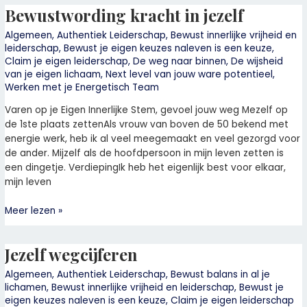
Bewustwording kracht in jezelf
Bewustwording
kracht
Algemeen
,
Authentiek Leiderschap
,
Bewust innerlijke vrijheid en
in
leiderschap
,
Bewust je eigen keuzes naleven is een keuze
,
jezelf
Claim je eigen leiderschap
,
De weg naar binnen
,
De wijsheid
van je eigen lichaam
,
Next level van jouw ware potentieel
,
Werken met je Energetisch Team
Varen op je Eigen Innerlijke Stem, gevoel jouw weg Mezelf op
de 1ste plaats zettenAls vrouw van boven de 50 bekend met
energie werk, heb ik al veel meegemaakt en veel gezorgd voor
de ander. Mijzelf als de hoofdpersoon in mijn leven zetten is
een dingetje. VerdiepingIk heb het eigenlijk best voor elkaar,
mijn leven
Meer lezen »
Jezelf wegcijferen
Jezelf
wegcijferen
Algemeen
,
Authentiek Leiderschap
,
Bewust balans in al je
lichamen
,
Bewust innerlijke vrijheid en leiderschap
,
Bewust je
eigen keuzes naleven is een keuze
,
Claim je eigen leiderschap