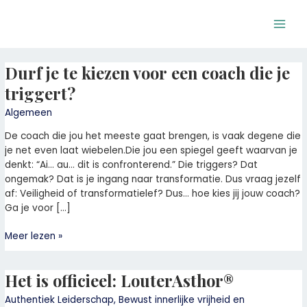
Ga
Bericht
Main
naar
paginering
Men
de
inhoud
Durf je te kiezen voor een coach die je
Durf
je
triggert?
te
kiezen
Algemeen
voor
De coach die jou het meeste gaat brengen, is vaak degene die
een
je net even laat wiebelen.Die jou een spiegel geeft waarvan je
coach
denkt: “Ai… au… dit is confronterend.” Die triggers? Dat
die
ongemak? Dat is je ingang naar transformatie. Dus vraag jezelf
je
af: Veiligheid of transformatielef? Dus… hoe kies jij jouw coach?
triggert?
Ga je voor […]
Meer lezen »
Het is officieel: LouterAsthor®
Het
is
Authentiek Leiderschap
,
Bewust innerlijke vrijheid en
officieel: