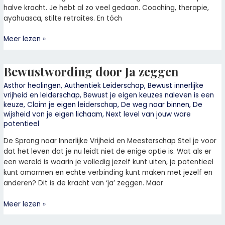
halve kracht. Je hebt al zo veel gedaan. Coaching, therapie,
ayahuasca, stilte retraites. En tóch
Meer lezen »
Bewustwording door Ja zeggen
Bewustwording
door
Asthor healingen
,
Authentiek Leiderschap
,
Bewust innerlijke
Ja
vrijheid en leiderschap
,
Bewust je eigen keuzes naleven is een
zeggen
keuze
,
Claim je eigen leiderschap
,
De weg naar binnen
,
De
wijsheid van je eigen lichaam
,
Next level van jouw ware
potentieel
De Sprong naar Innerlijke Vrijheid en Meesterschap Stel je voor
dat het leven dat je nu leidt niet de enige optie is. Wat als er
een wereld is waarin je volledig jezelf kunt uiten, je potentieel
kunt omarmen en echte verbinding kunt maken met jezelf en
anderen? Dit is de kracht van ‘ja’ zeggen. Maar
Meer lezen »