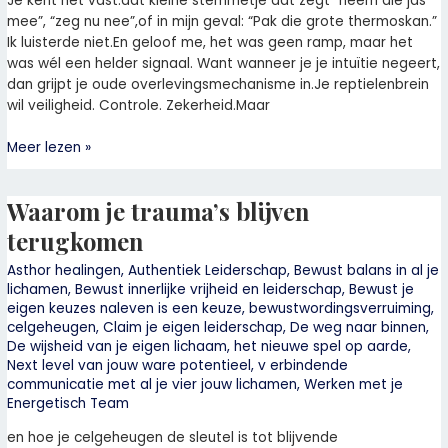
Je kent het vast:dat kleine stemmetje dat zegt “neem die jas
mee”, “zeg nu nee”,of in mijn geval: “Pak die grote thermoskan.”
Ik luisterde niet.En geloof me, het was geen ramp, maar het
was wél een helder signaal. Want wanneer je je intuïtie negeert,
dan grijpt je oude overlevingsmechanisme in.Je reptielenbrein
wil veiligheid. Controle. Zekerheid.Maar
Meer lezen »
Waarom je trauma’s blijven
Waarom
je
terugkomen
trauma’s
blijven
Asthor healingen
,
Authentiek Leiderschap
,
Bewust balans in al je
lichamen
,
Bewust innerlijke vrijheid en leiderschap
,
Bewust je
terugkomen
eigen keuzes naleven is een keuze
,
bewustwordingsverruiming
,
celgeheugen
,
Claim je eigen leiderschap
,
De weg naar binnen
,
De wijsheid van je eigen lichaam
,
het nieuwe spel op aarde
,
Next level van jouw ware potentieel
,
v erbindende
communicatie met al je vier jouw lichamen
,
Werken met je
Energetisch Team
en hoe je celgeheugen de sleutel is tot blijvende