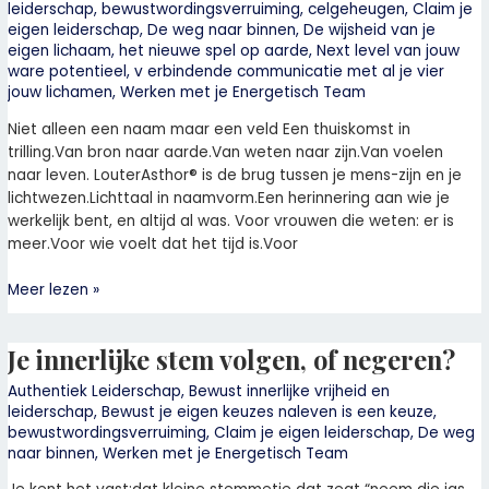
leiderschap
,
bewustwordingsverruiming
,
celgeheugen
,
Claim je
LouterAsthor®
eigen leiderschap
,
De weg naar binnen
,
De wijsheid van je
eigen lichaam
,
het nieuwe spel op aarde
,
Next level van jouw
ware potentieel
,
v erbindende communicatie met al je vier
jouw lichamen
,
Werken met je Energetisch Team
Niet alleen een naam maar een veld Een thuiskomst in
trilling.Van bron naar aarde.Van weten naar zijn.Van voelen
naar leven. LouterAsthor® is de brug tussen je mens-zijn en je
lichtwezen.Lichttaal in naamvorm.Een herinnering aan wie je
werkelijk bent, en altijd al was. Voor vrouwen die weten: er is
meer.Voor wie voelt dat het tijd is.Voor
Meer lezen »
Je innerlijke stem volgen, of negeren?
Je
innerlijke
Authentiek Leiderschap
,
Bewust innerlijke vrijheid en
stem
leiderschap
,
Bewust je eigen keuzes naleven is een keuze
,
volgen,
bewustwordingsverruiming
,
Claim je eigen leiderschap
,
De weg
of
naar binnen
,
Werken met je Energetisch Team
negeren?