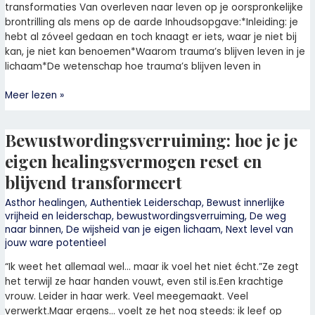
transformaties Van overleven naar leven op je oorspronkelijke
brontrilling als mens op de aarde Inhoudsopgave:*Inleiding: je
hebt al zóveel gedaan en toch knaagt er iets, waar je niet bij
kan, je niet kan benoemen*Waarom trauma’s blijven leven in je
lichaam*De wetenschap hoe trauma’s blijven leven in
Meer lezen »
Bewustwordingsverruiming: hoe je je
Bewustwordingsverruiming:
hoe
eigen healingsvermogen reset en
je
blijvend transformeert
je
eigen
Asthor healingen
,
Authentiek Leiderschap
,
Bewust innerlijke
healingsvermogen
vrijheid en leiderschap
,
bewustwordingsverruiming
,
De weg
reset
naar binnen
,
De wijsheid van je eigen lichaam
,
Next level van
en
jouw ware potentieel
blijvend
“Ik weet het allemaal wel… maar ik voel het niet écht.”Ze zegt
transformeert
het terwijl ze haar handen vouwt, even stil is.Een krachtige
vrouw. Leider in haar werk. Veel meegemaakt. Veel
verwerkt.Maar ergens… voelt ze het nog steeds: ik leef op