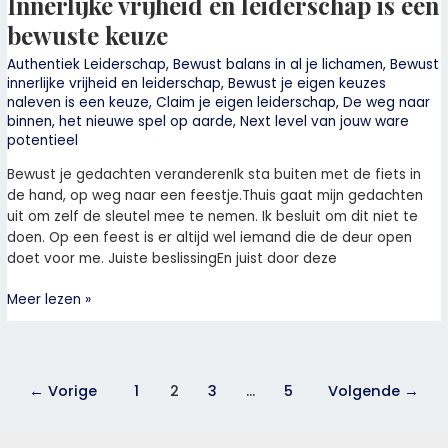
Innerlijke vrijheid en leiderschap is een
vrijheid
bewuste keuze
en
leiderschap
Authentiek Leiderschap
,
Bewust balans in al je lichamen
,
Bewust
innerlijke vrijheid en leiderschap
,
Bewust je eigen keuzes
is
naleven is een keuze
,
Claim je eigen leiderschap
,
De weg naar
een
binnen
,
het nieuwe spel op aarde
,
Next level van jouw ware
bewuste
potentieel
keuze
Bewust je gedachten veranderenIk sta buiten met de fiets in
de hand, op weg naar een feestje.Thuis gaat mijn gedachten
uit om zelf de sleutel mee te nemen. Ik besluit om dit niet te
doen. Op een feest is er altijd wel iemand die de deur open
doet voor me. Juiste beslissingEn juist door deze
Meer lezen »
←
Vorige
1
2
3
…
5
Volgende
→