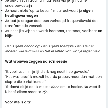
Je duikt niet in trauma, maar reist via je lijf naar je
onderbewustzijn
Je hoeft niets “op te lossen”, maar activeert je
eigen
healingsvermogen
Je laat je dragen door een verhoogd frequentieveld dat
transformatie versnelt
Je innerlijke wijsheid wordt hoorbaar, tastbaar, voelbaar
en
blijft
Het is geen coaching. Het is geen therapie. Het is je her-
inneren wie je al was en het resetten van wat je tegenhield.
Wat vrouwen zeggen na zo’n sessie
“Ik voel rust in mijn lijf die ik nog nooit heb gevoeld.”
“Het was alsof ik mezelf hoorde praten, maar dan met een
diepte die ik niet kende.”
“Ik dacht altijd dat ik moest
doen
om te healen. Nu weet ik:
ik hoef alleen maar te
zijn
.”
Voor wie is dit?