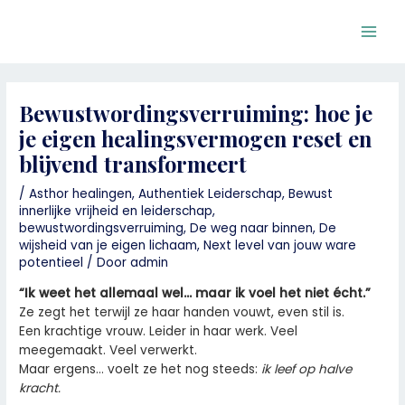
Ga
Bericht
Main
naar
navigatie
Men
de
inhoud
Bewustwordingsverruiming: hoe je
je eigen healingsvermogen reset en
blijvend transformeert
/
Asthor healingen
,
Authentiek Leiderschap
,
Bewust
innerlijke vrijheid en leiderschap
,
bewustwordingsverruiming
,
De weg naar binnen
,
De
wijsheid van je eigen lichaam
,
Next level van jouw ware
potentieel
/ Door
admin
“Ik weet het allemaal wel… maar ik voel het niet écht.”
Ze zegt het terwijl ze haar handen vouwt, even stil is.
Een krachtige vrouw. Leider in haar werk. Veel
meegemaakt. Veel verwerkt.
Maar ergens… voelt ze het nog steeds:
ik leef op halve
kracht.