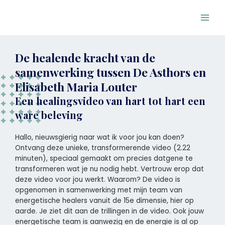
Ga
Main
naar
Men
de
inhoud
De healende kracht van de
samenwerking tussen De Asthors en
Elisabeth Maria Louter
Een healingsvideo van hart tot hart een
ware beleving
Hallo, nieuwsgierig naar wat ik voor jou kan doen?
Ontvang deze unieke, transformerende video (2.22
minuten), speciaal gemaakt om precies datgene te
transformeren wat je nu nodig hebt. Vertrouw erop dat
deze video voor jou werkt. Waarom? De video is
opgenomen in samenwerking met mijn team van
energetische healers vanuit de 15e dimensie, hier op
aarde. Je ziet dit aan de trillingen in de video. Ook jouw
energetische team is aanwezig en de energie is al op