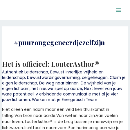
Ga
Main
naar
Men
de
inhoud
#puurongegeneerdjezelfzijn
Het is officieel: LouterAsthor®
Het
is
Authentiek Leiderschap
,
Bewust innerlijke vrijheid en
officieel:
leiderschap
,
bewustwordingsverruiming
,
celgeheugen
,
Claim je
LouterAsthor®
eigen leiderschap
,
De weg naar binnen
,
De wijsheid van je
eigen lichaam
,
het nieuwe spel op aarde
,
Next level van jouw
ware potentieel
,
v erbindende communicatie met al je vier
jouw lichamen
,
Werken met je Energetisch Team
Niet alleen een naam maar een veld Een thuiskomst in
trilling.Van bron naar aarde.Van weten naar zijn.Van voelen
naar leven. LouterAsthor® is de brug tussen je mens-zijn en je
lichtwezen.Lichttaal in naamvorm.Een herinnering aan wie je