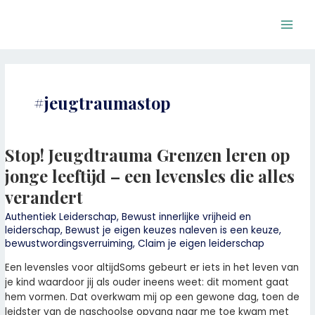
Ga
Main
naar
Men
de
inhoud
#jeugtraumastop
Stop! Jeugdtrauma Grenzen leren op
Stop!
Jeugdtrauma
jonge leeftijd – een levensles die alles
Grenzen
verandert
leren
op
Authentiek Leiderschap
,
Bewust innerlijke vrijheid en
jonge
leiderschap
,
Bewust je eigen keuzes naleven is een keuze
,
leeftijd
bewustwordingsverruiming
,
Claim je eigen leiderschap
–
Een levensles voor altijdSoms gebeurt er iets in het leven van
een
je kind waardoor jij als ouder ineens weet: dit moment gaat
levensles
hem vormen. Dat overkwam mij op een gewone dag, toen de
die
leidster van de naschoolse opvang naar me toe kwam met
alles