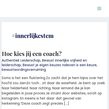
Ga
Main
naar
Men
de
inhoud
#innerlijkestem
Hoe kies jij een coach?
Hoe
kies
Authentiek Leiderschap
,
Bewust innerlijke vrijheid en
jij
leiderschap
,
Bewust je eigen keuzes naleven is een keuze
,
een
bewustwordingsverruiming
coach?
Soms is het een fluistering.Zo zacht dat je hem bijna over het
hoofd zou zien.En toch… zit daar de waarheid. Je bent op zoek.
Naar helderheid. Naar richting. Naar iemand die je kan
begeleiden in jouw proces.Je struint door websites, scrolt op
Instagram. En ineens is het daar: dat gevoel van
herkenning.“Deze coach zegt precies […]