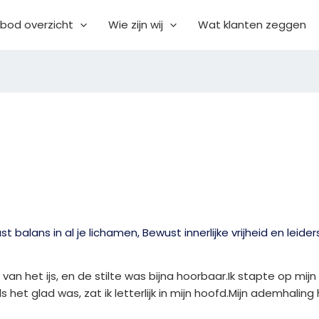
bod overzicht
Wie zijn wij
Wat klanten zeggen
t balans in al je lichamen
,
Bewust innerlijke vrijheid en leide
 het ijs, en de stilte was bijna hoorbaar.Ik stapte op mijn fi
ls het glad was, zat ik letterlijk in mijn hoofd.Mijn ademhal