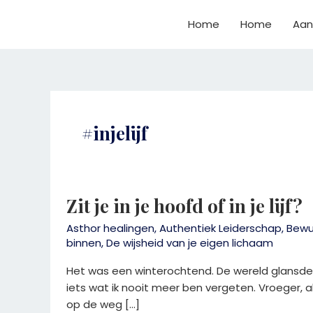
Ga
naar
Home
Home
Aan
de
inhoud
#injelijf
Zit
Zit je in je hoofd of in je lijf?
je
in
Asthor healingen
,
Authentiek Leiderschap
,
Bewus
je
binnen
,
De wijsheid van je eigen lichaam
hoofd
of
Het was een winterochtend. De wereld glansde van
in
iets wat ik nooit meer ben vergeten. Vroeger, a
je
op de weg […]