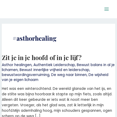
Ga
Main
naar
Men
de
inhoud
#asthorhealing
Zit je in je hoofd of in je lijf?
Zit
je
Asthor healingen
,
Authentiek Leiderschap
,
Bewust balans in al je
in
lichamen
,
Bewust innerlijke vrijheid en leiderschap
,
je
bewustwordingsverruiming
,
De weg naar binnen
,
De wijsheid
hoofd
van je eigen lichaam
of
Het was een winterochtend. De wereld glansde van het ijs, en
in
de stilte was bijna hoorbaar.Ik stapte op mijn fiets, zoals altijd.
je
Alleen dit keer gebeurde er iets wat ik nooit meer ben
lijf?
vergeten. Vroeger, als het glad was, zat ik letterlijk in mijn
hoofd.Mijn ademhaling hoog, mijn schouders gespannen, ogen
scherp op de weg […]