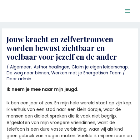
Ga
Bericht
Main
naar
navigatie
Men
de
inhoud
Jouw kracht en zelfvertrouwen
worden bewust zichtbaar en
voelbaar voor jezelf en de ander
/
Algemeen
,
Asthor healingen
,
Claim je eigen leiderschap
,
De weg naar binnen
,
Werken met je Energetisch Team
/
Door
admin
Ik neem je mee naar mijn jeugd
.
Ik ben een jaar of zes. En mijn hele wereld staat op zijn kop.
Ik verhuis van een stad naar een klein dorpje, waar de
mensen een dialect spreken die ik vaak niet begrijp.
Afgesloten van mijn vroegere vriendinnen, want de
telefoon is een dure vaste verbinding, waar wij als kind
geen gebruik van mogen maken. Voelde ik mij eenzaam en