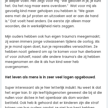
je dieper voelt. Het zegt voor mij: “We geloven in je, je kunt
het. Ga het nog maar eens overdoen.” Wat voor mij als
gevoelig kind meer geholpen zou hebben is: “We gaan
eens met de juf praten en uitzoeken wat er aan de hand
is.” Dat voelt heel anders. De eerste zijn alleen maar
woorden, die in werkelijkheid niets zeggen.
Mijn ouders hebben ook hun eigen trauma’s meegemaakt;
zij waren immers jonge volwassenen tijdens de oorlog. Als
je je mond open doet, kun je represailles verwachten. Ze
hebben nooit geleerd om op te komen voor hun dierbaren
of voor zichzelf, naast alle andere trauma’s die zij hebben
meegenomen en die ik als hun kind weer heb
overgenomen.
Het leven als mens is in zeer veel lagen opgebouwd
.
Super interessant als je hier letterlijk induikt. Nu weet ik dat
het erger kan. Er zijn leeftijdsgenoten geweest die bij al die
nullen voor dictee in het openbaar als dom worden
betiteld. Ook heb ik gehoord dat er kinderen zijn die straf
krijgen van hun ouders omdat ze niet hun best hebben