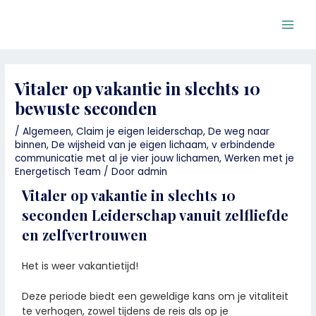
Ga
Bericht
Main
naar
navigatie
Men
de
inhoud
Vitaler op vakantie in slechts 10
bewuste seconden
/
Algemeen
,
Claim je eigen leiderschap
,
De weg naar
binnen
,
De wijsheid van je eigen lichaam
,
v erbindende
communicatie met al je vier jouw lichamen
,
Werken met je
Energetisch Team
/ Door
admin
Vitaler op vakantie in slechts 10
seconden Leiderschap vanuit zelfliefde
en zelfvertrouwen
Het is weer vakantietijd!
Deze periode biedt een geweldige kans om je vitaliteit
te verhogen, zowel tijdens de reis als op je